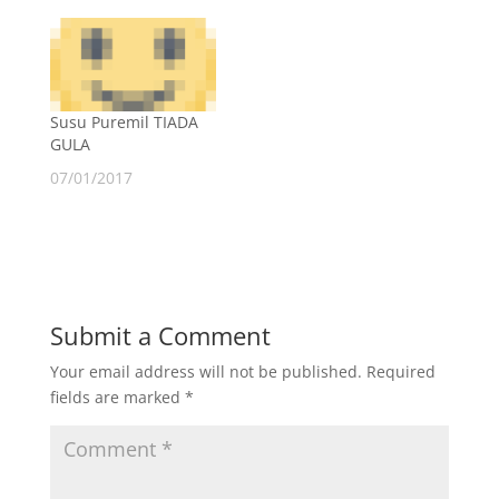
seminggu sahaja
tanpa kotak. Kotak
masih dalam proses
belum siap lagi.
(masih dalam fasa
Susu Puremil TIADA
pengenalan, akan
GULA
dipasarkan secara
online dalam tempoh
07/01/2017
seminggu lagi) 2)
susu ini adalah
alternatif dari kami yg
dah…
Submit a Comment
Your email address will not be published.
Required
fields are marked
*