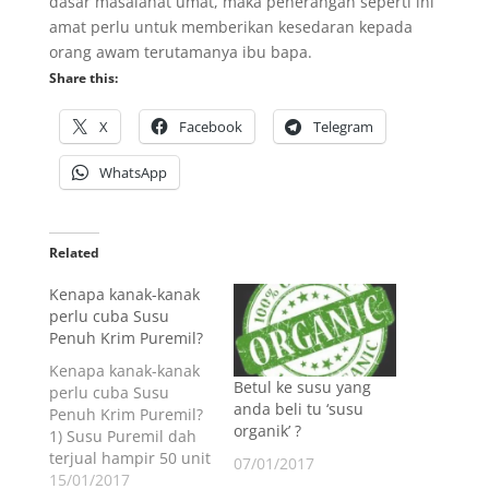
dasar masalahat umat, maka penerangan seperti ini
amat perlu untuk memberikan kesedaran kepada
orang awam terutamanya ibu bapa.
Share this:
X
Facebook
Telegram
WhatsApp
Related
Kenapa kanak-kanak
perlu cuba Susu
Penuh Krim Puremil?
Kenapa kanak-kanak
Betul ke susu yang
perlu cuba Susu
anda beli tu ‘susu
Penuh Krim Puremil?
organik’ ?
1) Susu Puremil dah
terjual hampir 50 unit
07/01/2017
dalam masa
15/01/2017