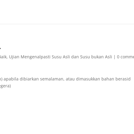
…
Baik
,
Ujian Mengenalpasti Susu Asli dan Susu bukan Asli
|
0 comm
ih) apabila dibiarkan semalaman, atau dimasukkan bahan berasid
egera)