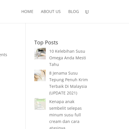
HOME
ABOUT US
BLOG
Top Posts
10 Kelebihan Susu
ents
Omega Anda Mesti
Tahu
8 Jenama Susu
Tepung Penuh Krim
Terbaik Di Malaysia
(UPDATE 2021)
Kenapa anak
sembelit selepas
minum susu full
cream dan cara
atasinya