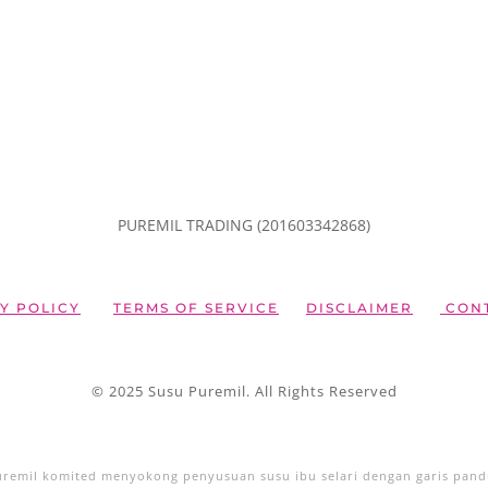
PUREMIL TRADING (201603342868)
Y POLICY
TERMS OF SERVICE
DISCLAIMER
CONT
© 2025 Susu Puremil. All Rights Reserved
Puremil komited menyokong penyusuan susu ibu selari dengan garis pan