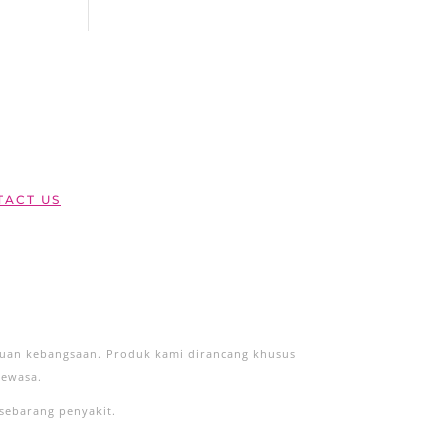
ACT US
duan kebangsaan. Produk kami dirancang khusus
dewasa.
sebarang penyakit.