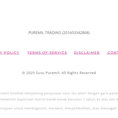
PUREMIL TRADING (201603342868)
Y POLICY
TERMS OF SERVICE
DISCLAIMER
CONT
© 2025 Susu Puremil. All Rights Reserved
Puremil komited menyokong penyusuan susu ibu selari dengan garis pan
memenuhi keperluan nutrisi kanak-kanak berumur 1 tahun ke atas dan 
bertujuan untuk mendiagnosis, merawat, menyembuhkan, atau mencegah 