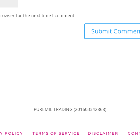
browser for the next time I comment.
PUREMIL TRADING (201603342868)
Y POLICY
TERMS OF SERVICE
DISCLAIMER
CONT