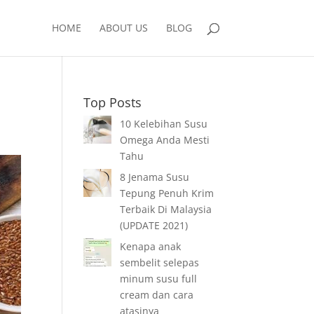
HOME
ABOUT US
BLOG
Top Posts
10 Kelebihan Susu
Omega Anda Mesti
Tahu
8 Jenama Susu
Tepung Penuh Krim
Terbaik Di Malaysia
(UPDATE 2021)
Kenapa anak
sembelit selepas
minum susu full
cream dan cara
atasinya