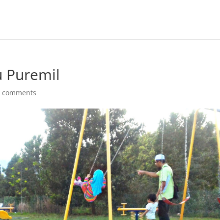
u Puremil
0 comments