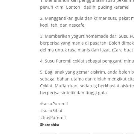
1. Meminimumkan penggunaan susu pekat man
penuh krim. Contoh : dadih, puding karamel
2. Menggantikan gula dan krimer susu pekat 
kopi, teh, dan nescafe.
3. Memberikan yogurt homemade dari Susu Pu
berperisa yang manis di pasaran. Boleh dima
delima untuk rasa manis dan lazat. (Cara buat
4. Susu Puremil coklat sebagai pengganti min
5. Bagi anak yang gemar aiskrim, anda boleh
sebagai bahan utama dan diolah mengikut cit
Coklat. Mudah kan, sedap lg berkhasiat aiskri
berperisa sintetik dan tinggi gula.
#susuPuremil
#susuSihat
#tipsPuremil
Share this: