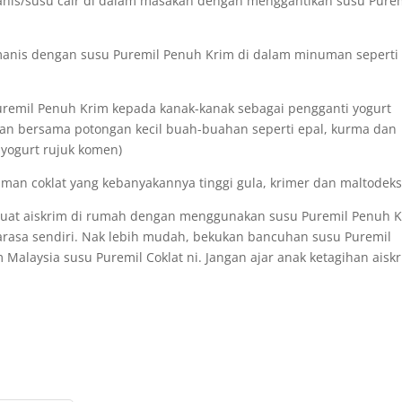
is/susu cair di dalam masakan dengan menggantikan susu Pure
manis dengan susu Puremil Penuh Krim di dalam minuman seperti
remil Penuh Krim kepada kanak-kanak sebagai pengganti yogurt
kan bersama potongan kecil buah-buahan seperti epal, kurma dan
 yogurt rujuk komen)
uman coklat yang kebanyakannya tinggi gula, krimer dan maltodeks
 buat aiskrim di rumah dengan menggunakan susu Puremil Penuh 
arasa sendiri. Nak lebih mudah, bekukan bancuhan susu Puremil
m Malaysia susu Puremil Coklat ni. Jangan ajar anak ketagihan aisk