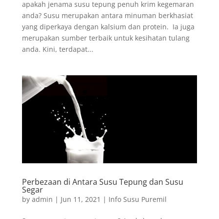
apakah jenama susu tepung penuh krim kegemaran
anda? Susu merupakan antara minuman berkhasiat
yang diperkaya dengan kalsium dan protein. Ia juga
merupakan sumber terbaik untuk kesihatan tulang
anda. Kini, terdapat...
Perbezaan di Antara Susu Tepung dan Susu
Segar
by
admin
|
Jun 11, 2021
|
Info Susu Puremil